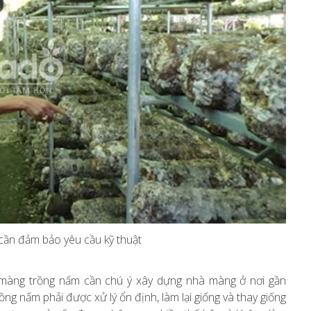
ần đảm bảo yêu cầu kỹ thuật
hà màng trồng nấm cần chú ý xây dựng nhà màng ở nơi gần
 nấm phải được xử lý ổn định, làm lại giống và thay giống