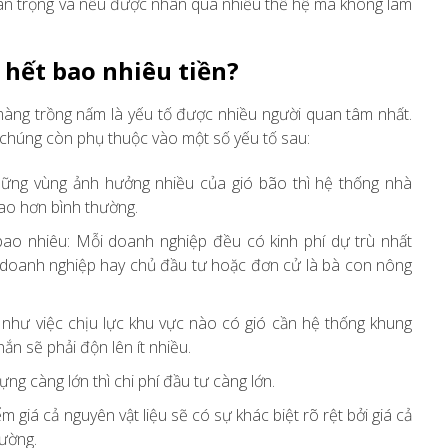
quan trọng và nếu được nhân qua nhiều thế hệ mà không làm
hết bao nhiêu tiền?
à màng trồng nấm là yếu tố được nhiều người quan tâm nhất.
ởi chúng còn phụ thuộc vào một số yếu tố sau:
những vùng ảnh hưởng nhiều của gió bão thì hệ thống nhà
cao hơn bình thường.
ao nhiêu: Mỗi doanh nghiệp đều có kinh phí dự trù nhất
a doanh nghiệp hay chủ đầu tư hoặc đơn cử là bà con nông
như việc chịu lực khu vực nào có gió cần hệ thống khung
hắn sẽ phải độn lên ít nhiều.
ng càng lớn thì chi phí đầu tư càng lớn.
ểm giá cả nguyên vật liệu sẽ có sự khác biệt rõ rệt bởi giá cả
rường.