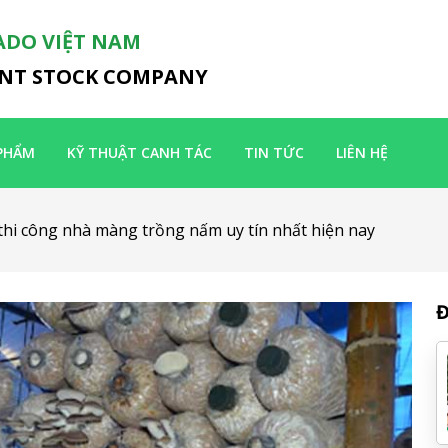
ADO VIỆT NAM
INT STOCK COMPANY
PHẨM
KỸ THUẬT CANH TÁC
TIN TỨC
LIÊN HỆ
 thi công nhà màng trồng nấm uy tín nhất hiện nay
Đ