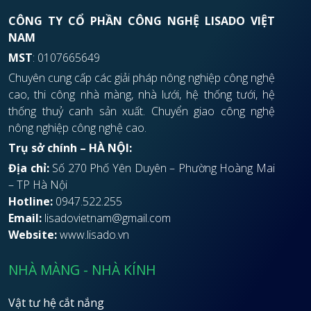
CÔNG TY CỔ PHẦN CÔNG NGHỆ LISADO VIỆT
NAM
MST
: 0107665649
Chuyên cung cấp các giải pháp nông nghiệp công nghệ
cao, thi công nhà màng, nhà lưới, hệ thống tưới, hệ
thống thuỷ canh sản xuất. Chuyển giao công nghệ
nông nghiệp công nghệ cao.
Trụ sở chính – HÀ NỘI:
Địa chỉ:
Số 270 Phố Yên Duyên – Phường Hoàng Mai
– TP Hà Nội
Hotline:
0947.522.255
Email:
lisadovietnam@gmail.com
Website:
www.lisado.vn
NHÀ MÀNG - NHÀ KÍNH
Vật tư hệ cắt nắng