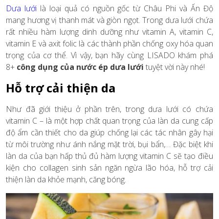
Dưa lưới
là loại quả có nguồn gốc từ Châu Phi và Ấn Độ
mang hương vị thanh mát và giòn ngọt. Trong dưa lưới chứa
rất nhiều hàm lượng dinh dưỡng như vitamin A, vitamin C,
vitamin E và axit folic là các thành phần chống oxy hóa quan
trọng của cơ thể. Vì vậy, bạn hãy cùng LISADO khám phá
8+
công dụng của nước ép dưa lưới
tuyệt vời này nhé!
Hỗ trợ cải thiện da
Như đã giới thiệu ở phần trên, trong dưa lưới có chứa
vitamin C – là một hợp chất quan trọng của làn da cung cấp
độ ẩm cần thiết cho da giúp chống lại các tác nhân gây hại
từ môi trường như ánh nắng mặt trời, bụi bẩn,… Đặc biệt khi
làn da của bạn hấp thủ đủ hàm lượng vitamin C sẽ tạo điều
kiện cho collagen sinh sản ngăn ngừa lão hóa, hỗ trợ cải
thiện làn da khỏe mạnh, căng bóng.