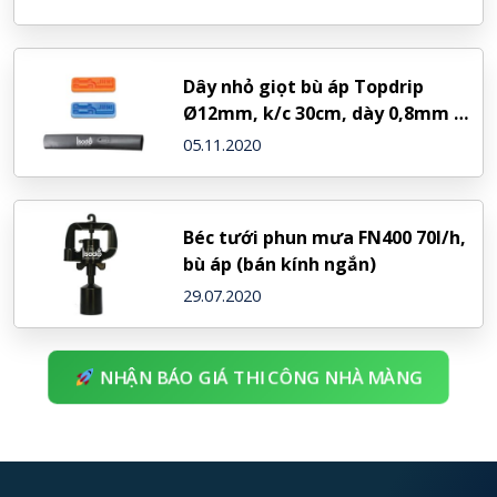
Dây nhỏ giọt bù áp Topdrip
Ø12mm, k/c 30cm, dày 0,8mm –
NDJ (Israel)
05.11.2020
Béc tưới phun mưa FN400 70l/h,
bù áp (bán kính ngắn)
29.07.2020
NHẬN BÁO GIÁ THI CÔNG NHÀ MÀNG