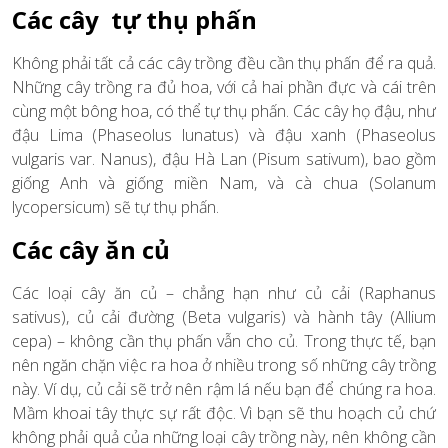
Các cây tự thụ phấn
Không phải tất cả các cây trồng đều cần thụ phấn để ra quả.
Những cây trồng ra đủ hoa, với cả hai phần đực và cái trên
cùng một bông hoa, có thể tự thụ phấn. Các cây họ đậu, như
đậu Lima (Phaseolus lunatus) và đậu xanh (Phaseolus
vulgaris var. Nanus), đậu Hà Lan (Pisum sativum), bao gồm
giống Anh và giống miền Nam, và cà chua (Solanum
lycopersicum) sẽ tự thụ phấn.
Các cây ăn củ
Các loại cây ăn củ – chẳng hạn như củ cải (Raphanus
sativus), củ cải đường (Beta vulgaris) và hành tây (Allium
cepa) – không cần thụ phấn vẫn cho củ. Trong thực tế, bạn
nên ngăn chặn việc ra hoa ở nhiều trong số những cây trồng
này. Ví dụ, củ cải sẽ trở nên rậm lá nếu bạn để chúng ra hoa.
Mầm khoai tây thực sự rất độc. Vì bạn sẽ thu hoạch củ chứ
không phải quả của những loại cây trồng này, nên không cần