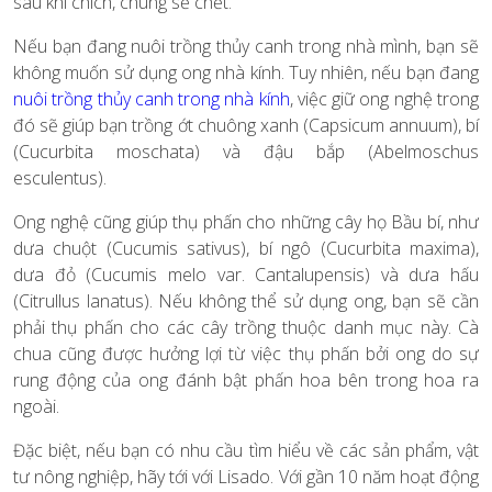
sau khi chích, chúng sẽ chết.
Nếu bạn đang nuôi trồng thủy canh trong nhà mình, bạn sẽ
không muốn sử dụng ong nhà kính. Tuy nhiên, nếu bạn đang
nuôi trồng thủy canh trong nhà kính
, việc giữ ong nghệ trong
đó sẽ giúp bạn trồng ớt chuông xanh (Capsicum annuum), bí
(Cucurbita moschata) và đậu bắp (Abelmoschus
esculentus).
Ong nghệ cũng giúp thụ phấn cho những cây họ Bầu bí, như
dưa chuột (Cucumis sativus), bí ngô (Cucurbita maxima),
dưa đỏ (Cucumis melo var. Cantalupensis) và dưa hấu
(Citrullus lanatus). Nếu không thể sử dụng ong, bạn sẽ cần
phải thụ phấn cho các cây trồng thuộc danh mục này. Cà
chua cũng được hưởng lợi từ việc thụ phấn bởi ong do sự
rung động của ong đánh bật phấn hoa bên trong hoa ra
ngoài.
Đặc biệt, nếu bạn có nhu cầu tìm hiểu về các sản phẩm, vật
tư nông nghiệp, hãy tới với Lisado. Với gần 10 năm hoạt động