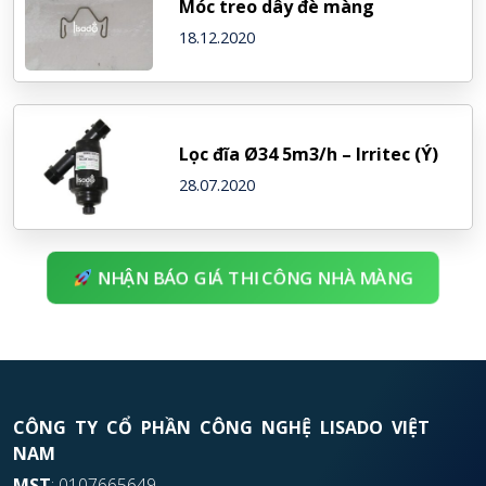
Móc treo dây đè màng
18.12.2020
Lọc đĩa Ø34 5m3/h – Irritec (Ý)
28.07.2020
NHẬN BÁO GIÁ THI CÔNG NHÀ MÀNG
CÔNG TY CỔ PHẦN CÔNG NGHỆ LISADO VIỆT
NAM
MST
: 0107665649