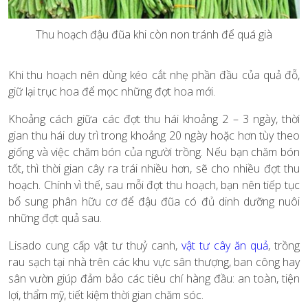
Thu hoạch đậu đũa khi còn non tránh để quá già
Khi thu hoạch nên dùng kéo cắt nhẹ phần đầu của quả đỗ,
giữ lại trục hoa để mọc những đợt hoa mới.
Khoảng cách giữa các đợt thu hái khoảng 2 – 3 ngày, thời
gian thu hái duy trì trong khoảng 20 ngày hoặc hơn tùy theo
giống và việc chăm bón của người trồng. Nếu bạn chăm bón
tốt, thì thời gian cây ra trái nhiều hơn, sẽ cho nhiều đợt thu
hoạch. Chính vì thế, sau mỗi đợt thu hoạch, bạn nên tiếp tục
bổ sung phân hữu cơ để đậu đũa có đủ dinh dưỡng nuôi
những đợt quả sau.
Lisado cung cấp vật tư thuỷ canh,
vật tư cây ăn quả
, trồng
rau sạch tại nhà trên các khu vực sân thượng, ban công hay
sân vườn giúp đảm bảo các tiêu chí hàng đầu: an toàn, tiện
lợi, thẩm mỹ, tiết kiệm thời gian chăm sóc.