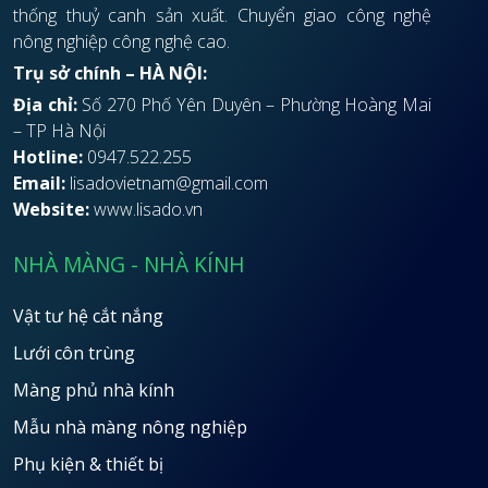
thống thuỷ canh sản xuất. Chuyển giao công nghệ
nông nghiệp công nghệ cao.
Trụ sở chính – HÀ NỘI:
Địa chỉ:
Số 270 Phố Yên Duyên – Phường Hoàng Mai
– TP Hà Nội
Hotline:
0947.522.255
Email:
lisadovietnam@gmail.com
Website:
www.lisado.vn
NHÀ MÀNG - NHÀ KÍNH
Vật tư hệ cắt nắng
Lưới côn trùng
Màng phủ nhà kính
Mẫu nhà màng nông nghiệp
Phụ kiện & thiết bị