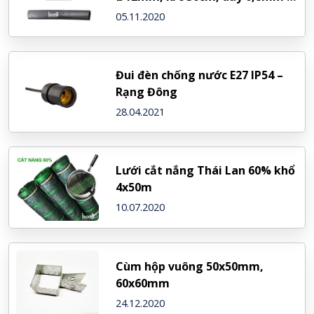
NDJ (Israel)
05.11.2020
Đui đèn chống nước E27 IP54 –
Rạng Đông
28.04.2021
Lưới cắt nắng Thái Lan 60% khổ
4x50m
10.07.2020
Cùm hộp vuông 50x50mm,
60x60mm
24.12.2020