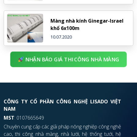
Màng nhà kính Ginegar-Israel
khổ 6x100m
10.07.2020
NHẬN BÁO GIÁ THI CÔNG NHÀ MÀNG
CÔNG TY CỔ PHẦN CÔNG NGHỆ LISADO VIỆT
NAM
MST
: 0107665649
Chuyên cung cấp các giải pháp nông nghiệp công nghệ
cao, thi công nhà màng, nhà lưới, hệ thống tưới, hệ