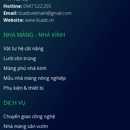
Hotline:
0947.522.255
Email:
lisadovietnam@gmail.com
Website:
www.lisado.vn
NHÀ MÀNG - NHÀ KÍNH
Vật tư hệ cắt nắng
Lưới côn trùng
Màng phủ nhà kính
Mẫu nhà màng nông nghiệp
Phụ kiện & thiết bị
DỊCH VỤ
Chuyển giao công nghệ
Nhà màng sân vườn