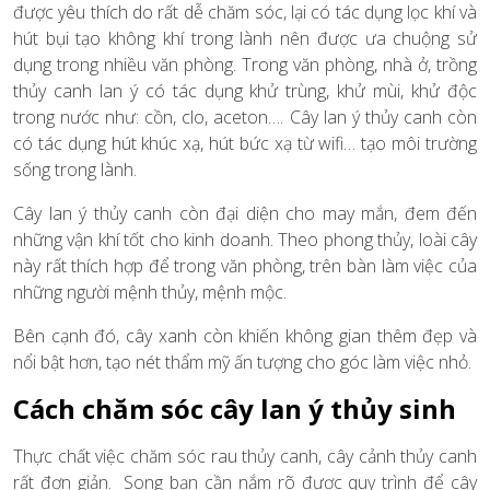
được yêu thích do rất dễ chăm sóc, lại có tác dụng lọc khí và
hút bụi tạo không khí trong lành nên được ưa chuộng sử
dụng trong nhiều văn phòng. Trong văn phòng, nhà ở, trồng
thủy canh lan ý có tác dụng khử trùng, khử mùi, khử độc
trong nước như: cồn, clo, aceton…. Cây lan ý thủy canh còn
có tác dụng hút khúc xạ, hút bức xạ từ wifi… tạo môi trường
sống trong lành.
Cây lan ý thủy canh còn đại diện cho may mắn, đem đến
những vận khí tốt cho kinh doanh. Theo phong thủy, loài cây
này rất thích hợp để trong văn phòng, trên bàn làm việc của
những người mệnh thủy, mệnh mộc.
Bên cạnh đó, cây xanh còn khiến không gian thêm đẹp và
nổi bật hơn, tạo nét thẩm mỹ ấn tượng cho góc làm việc nhỏ.
Cách chăm sóc cây lan ý thủy sinh
Thực chất việc chăm sóc rau thủy canh, cây cảnh thủy canh
rất đơn giản. Song bạn cần nắm rõ được quy trình để cây