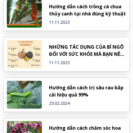
Hướng dẫn cách trồng cà chua
thủy canh tại nhà đúng kỹ thuật
11.11.2023
NHỮNG TÁC DỤNG CỦA BÍ NGÔ
ĐỐI VỚI SỨC KHỎE MÀ BẠN NÊN
BIẾT
11.11.2023
Hướng dẫn cách trị sâu rau bắp
cải hiệu quả 99%
25.02.2024
Hướng dẫn cách chăm sóc hoa