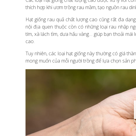
Các loại hạt giống chất lượng cao được xử lý với c
thích hợp khi ươm trồng rau mầm, tạo nguồn rau di
Hạt giống rau quả chất lượng cao cũng rất đa dạn
nội địa quen thuộc còn có những loại rau nhập ngo
tím, xà lách tìm, dưa hấu vàng… giúp bạn thoải má
cao.
Tuy nhiên, các loại hạt giống này thường có giá thà
mong muốn của mỗi người trồng để lựa chọn sản ph