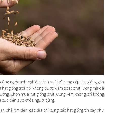
công ty, doanh nghiệp, dịch vụ “ảo” cung cấp hạt giống gắn
hạt giống trôi nổi không được kiểm soát chất lượng mà đã
trường. Chọn mua hạt giống chất lượng kém không chỉ không
u cực đến sức khỏe người dùng.
bạn phải tìm đến các địa chỉ cung cấp hạt giống tin cậy như