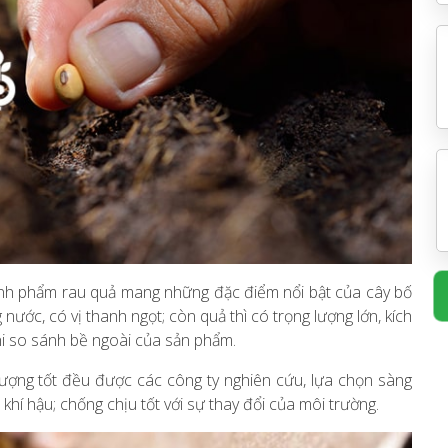
hành phẩm rau quả mang những đặc điểm nổi bật của cây bố
nước, có vị thanh ngọt; còn quả thì có trọng lượng lớn, kích
khi so sánh bề ngoài của sản phẩm.
 lượng tốt đều được các công ty nghiên cứu, lựa chọn sàng
t, khí hậu; chống chịu tốt với sự thay đổi của môi trường.