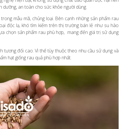
ông nghệ hiện đại, không sử dụng chất bảo quản độc hại nên
nh dưỡng, an toàn cho sức khỏe người dùng.
g trong mẫu mã, chủng loại. Bên cạnh những sản phẩm rau
ại độc lạ, khó tìm kiếm trên thị trường bán lẻ như su hào
i lựa chọn sản phẩm rau phù hợp, mang đến giá trị sử dụng
nh tương đối cao. Vì thế tùy thuộc theo nhu cầu sử dụng và
ẩm hạt giống rau quả phù hợp nhất.