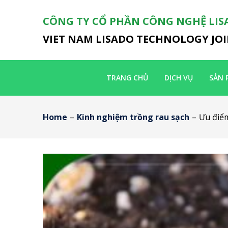
CÔNG TY CỔ PHẦN CÔNG NGHỆ LIS
VIET NAM LISADO TECHNOLOGY JO
TRANG CHỦ
DỊCH VỤ
SẢN 
Home
–
Kinh nghiệm trồng rau sạch
–
Ưu điểm