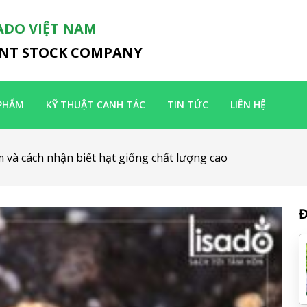
ADO VIỆT NAM
INT STOCK COMPANY
PHẨM
KỸ THUẬT CANH TÁC
TIN TỨC
LIÊN HỆ
 và cách nhận biết hạt giống chất lượng cao
Đ