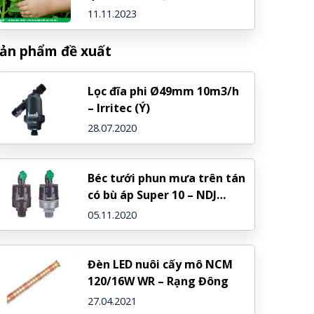
11.11.2023
ản phẩm đề xuất
Lọc đĩa phi Ø49mm 10m3/h
– Irritec (Ý)
28.07.2020
Béc tưới phun mưa trên tán
có bù áp Super 10 – NDJ
(Israel)
05.11.2020
Đèn LED nuôi cấy mô NCM
120/16W WR – Rạng Đông
27.04.2021