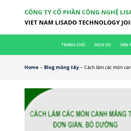
CÔNG TY CỔ PHẦN CÔNG NGHỆ LIS
VIET NAM LISADO TECHNOLOGY JO
TRANG CHỦ
DỊCH VỤ
SẢN 
Home
–
Blog măng tây
–
Cách làm các món ca