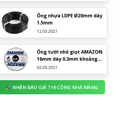
Ống nhựa LDPE Ø20mm dày
1.5mm
12.03.2021
Ống tưới nhỏ giọt AMAZON
16mm dày 0.3mm khoảng
cách 10cm, cuộn 1000m
02.05.2021
NHẬN BÁO GIÁ THI CÔNG NHÀ MÀNG