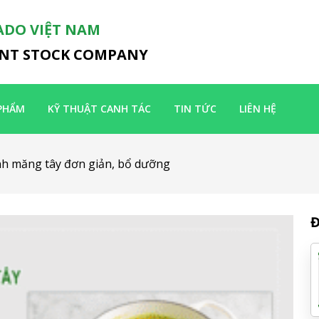
ADO VIỆT NAM
INT STOCK COMPANY
PHẨM
KỸ THUẬT CANH TÁC
TIN TỨC
LIÊN HỆ
nh măng tây đơn giản, bổ dưỡng
Đ