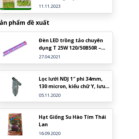
11.11.2023
ản phẩm đề xuất
Đèn LED trồng tảo chuyên
dụng T 25W 120/50B50R –
Rạng Đông
27.04.2021
Lọc lưới NDJ 1″ phi 34mm,
130 micron, kiểu chữ Y, lưu
lượng 5m3/h – NDJ (Israel)
05.11.2020
Hạt Giống Su Hào Tím Thái
Lan
16.09.2020