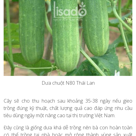
Dưa chuột N80 Thái Lan
Cây sẽ cho thu hoạch sau khoảng 35-38 ngày nếu gieo
trồng đúng kỹ thuật, chất lượng quả cao đáp ứng nhu cầu
tiêu dùng ngày một nâng cao tại thị trường Việt Nam.
Đây cũng là giống dưa khá dễ trồng nên bà con hoàn toàn
có thể trồng tại nhà hoặc mở rộng thành vùng sản xuất