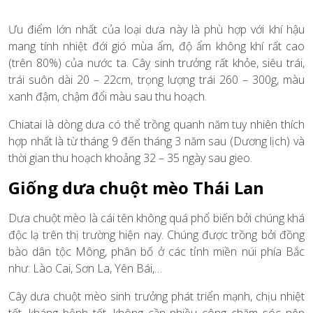
Ưu điểm lớn nhất của loại dưa này là phù hợp với khí hậu
mang tính nhiệt đới gió mùa ẩm, độ ẩm không khí rất cao
(trên 80%) của nước ta. Cây sinh trưởng rất khỏe, siêu trái,
trái suôn dài 20 – 22cm, trọng lượng trái 260 – 300g, màu
xanh đậm, chậm đổi màu sau thu hoạch.
Chiatai là dòng dưa có thể trồng quanh năm tuy nhiên thích
hợp nhất là từ tháng 9 đến tháng 3 năm sau (Dương lịch) và
thời gian thu hoạch khoảng 32 – 35 ngày sau gieo.
Giống dưa chuột mèo Thái Lan
Dưa chuột mèo là cái tên không quá phổ biến bởi chúng khá
độc lạ trên thị trường hiện nay. Chúng được trồng bởi đồng
bào dân tộc Mông, phân bố ở các tỉnh miền núi phía Bắc
như: Lào Cai, Sơn La, Yên Bái,…
Cây dưa chuột mèo sinh trưởng phát triển mạnh, chịu nhiệt
tốt, kháng bệnh tốt, không cần nhiều công chăm sóc nên