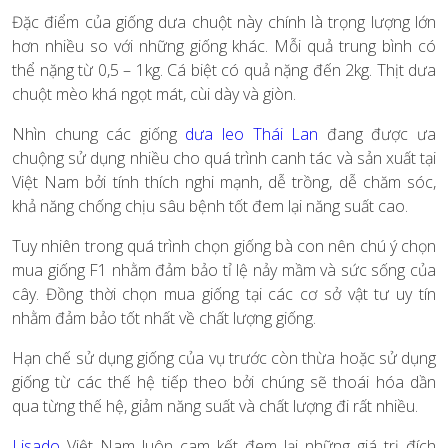
Đặc điểm của giống dưa chuột này chính là trọng lượng lớn
hơn nhiều so với những giống khác. Mỗi quả trung bình có
thể nặng từ 0,5 – 1kg. Cá biệt có quả nặng đến 2kg. Thịt dưa
chuột mèo khá ngọt mát, cùi dày và giòn.
Nhìn chung các giống
dưa leo Thái Lan
đang được ưa
chuộng sử dụng nhiều cho quá trình canh tác và sản xuất tại
Việt Nam bởi tính thích nghi mạnh, dễ trồng, dễ chăm sóc,
khả năng chống chịu sâu bệnh tốt đem lại năng suất cao.
Tuy nhiên trong quá trình chọn giống bà con nên chú ý chọn
mua giống F1 nhằm đảm bảo tỉ lệ nảy mầm và sức sống của
cây. Đồng thời chọn mua giống tại các cơ sở vật tư uy tín
nhằm đảm bảo tốt nhất về chất lượng giống.
Hạn chế sử dụng giống của vụ trước còn thừa hoặc sử dụng
giống từ các thế hệ tiếp theo bởi chúng sẽ thoái hóa dần
qua từng thế hệ, giảm năng suất và chất lượng đi rất nhiều.
Lisado
Việt Nam luôn cam kết đem lại những giá trị đích