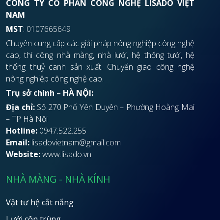
CÔNG TY CỔ PHẦN CÔNG NGHỆ LISADO VIỆT
NAM
MST
: 0107665649
Chuyên cung cấp các giải pháp nông nghiệp công nghệ
cao, thi công nhà màng, nhà lưới, hệ thống tưới, hệ
thống thuỷ canh sản xuất. Chuyển giao công nghệ
nông nghiệp công nghệ cao.
Trụ sở chính – HÀ NỘI:
Địa chỉ:
Số 270 Phố Yên Duyên – Phường Hoàng Mai
– TP Hà Nội
Hotline:
0947.522.255
Email:
lisadovietnam@gmail.com
Website:
www.lisado.vn
NHÀ MÀNG - NHÀ KÍNH
Vật tư hệ cắt nắng
Lưới côn trùng