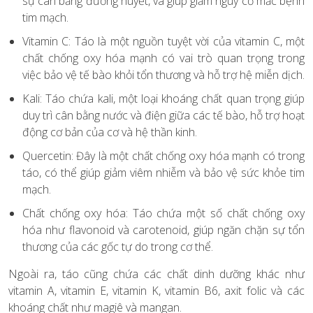
sự cân bằng đường huyết, và giúp giảm nguy cơ mắc bệnh
tim mạch.
Vitamin C: Táo là một nguồn tuyệt vời của vitamin C, một
chất chống oxy hóa mạnh có vai trò quan trọng trong
việc bảo vệ tế bào khỏi tổn thương và hỗ trợ hệ miễn dịch.
Kali: Táo chứa kali, một loại khoáng chất quan trọng giúp
duy trì cân bằng nước và điện giữa các tế bào, hỗ trợ hoạt
động cơ bản của cơ và hệ thần kinh.
Quercetin: Đây là một chất chống oxy hóa mạnh có trong
táo, có thể giúp giảm viêm nhiễm và bảo vệ sức khỏe tim
mạch.
Chất chống oxy hóa: Táo chứa một số chất chống oxy
hóa như flavonoid và carotenoid, giúp ngăn chặn sự tổn
thương của các gốc tự do trong cơ thể.
Ngoài ra, táo cũng chứa các chất dinh dưỡng khác như
vitamin A, vitamin E, vitamin K, vitamin B6, axit folic và các
khoáng chất như magiê và mangan.