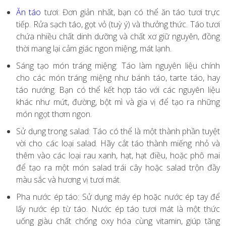
Ăn táo
tươi: Đơn giản nhất, bạn có thể ăn táo tươi trực
tiếp. Rửa sạch táo, gọt vỏ (tuỳ ý) và thưởng thức. Táo tươi
chứa nhiều chất dinh dưỡng và chất xơ giữ nguyên, đồng
thời mang lại cảm giác ngon miệng, mát lạnh.
Sáng tạo món tráng miệng: Táo làm nguyên liệu chính
cho các món tráng miệng như bánh táo, tarte táo, hay
táo nướng. Bạn có thể kết hợp táo với các nguyên liệu
khác như mứt, đường, bột mì và gia vị để tạo ra những
món ngọt thơm ngon.
Sử dụng trong salad: Táo có thể là một thành phần tuyệt
vời cho các loại salad. Hãy cắt táo thành miếng nhỏ và
thêm vào các loại rau xanh, hạt, hạt điều, hoặc phô mai
để tạo ra một món salad trái cây hoặc salad trộn đầy
màu sắc và hương vị tươi mát.
Pha nước ép táo: Sử dụng máy ép hoặc nước ép tay để
lấy nước ép từ táo. Nước ép táo tươi mát là một thức
uống giàu chất chống oxy hóa cùng vitamin, giúp tăng