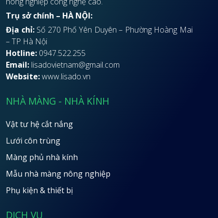
nông nghiệp công nghệ cao.
Trụ sở chính – HÀ NỘI:
Địa chỉ:
Số 270 Phố Yên Duyên – Phường Hoàng Mai
– TP Hà Nội
Hotline:
0947.522.255
Email:
lisadovietnam@gmail.com
Website:
www.lisado.vn
NHÀ MÀNG - NHÀ KÍNH
Vật tư hệ cắt nắng
Lưới côn trùng
Màng phủ nhà kính
Mẫu nhà màng nông nghiệp
Phụ kiện & thiết bị
DỊCH VỤ