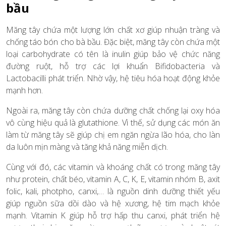
bầu
Măng tây chứa một lượng lớn chất xơ giúp nhuận tràng và
chống táo bón cho bà bầu. Đặc biệt, măng tây còn chứa một
loại carbohydrate có tên là inulin giúp bảo vệ chức năng
đường ruột, hỗ trợ các lợi khuẩn Bifidobacteria và
Lactobacilli phát triển. Nhờ vậy, hệ tiêu hóa hoạt động khỏe
mạnh hơn.
Ngoài ra, măng tây còn chứa dưỡng chất chống lại oxy hóa
vô cùng hiệu quả là glutathione. Vì thế, sử dụng các món ăn
làm từ măng tây sẽ giúp chị em ngăn ngừa lão hóa, cho làn
da luôn mịn màng và tăng khả năng miễn dịch.
Cùng với đó, các vitamin và khoáng chất có trong măng tây
như protein, chất béo, vitamin A, C, K, E, vitamin nhóm B, axit
folic, kali, photpho, canxi,… là nguồn dinh dưỡng thiết yếu
giúp nguồn sữa dồi dào và hệ xương, hệ tim mạch khỏe
mạnh. Vitamin K giúp hỗ trợ hấp thu canxi, phát triển hệ