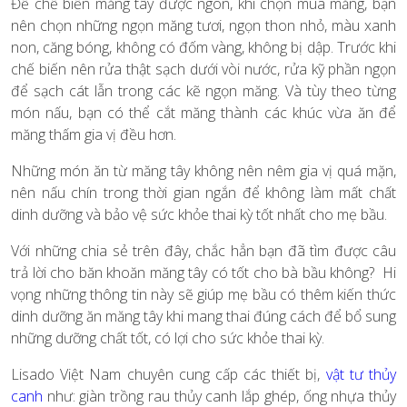
Để chế biến măng tây được ngon, khi chọn mua măng, bạn
nên chọn những ngọn măng tươi, ngọn thon nhỏ, màu xanh
non, căng bóng, không có đốm vàng, không bị dập. Trước khi
chế biến nên rửa thật sạch dưới vòi nước, rửa kỹ phần ngọn
để sạch cát lẫn trong các kẽ ngọn măng. Và tùy theo từng
món nấu, bạn có thể cắt măng thành các khúc vừa ăn để
măng thấm gia vị đều hơn.
Những món ăn từ măng tây không nên nêm gia vị quá mặn,
nên nấu chín trong thời gian ngắn để không làm mất chất
dinh dưỡng và bảo vệ sức khỏe thai kỳ tốt nhất cho mẹ bầu.
Với những chia sẻ trên đây, chắc hẳn bạn đã tìm được câu
trả lời cho băn khoăn măng tây có tốt cho bà bầu không? Hi
vọng những thông tin này sẽ giúp mẹ bầu có thêm kiến thức
dinh dưỡng ăn măng tây khi mang thai đúng cách để bổ sung
những dưỡng chất tốt, có lợi cho sức khỏe thai kỳ.
Lisado Việt Nam chuyên cung cấp các thiết bị,
vật tư thủy
canh
như: giàn trồng rau thủy canh lắp ghép, ống nhựa thủy