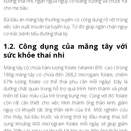
xương thai nhi, ngăn ngừa nguy cơ loãng xương và chuột rút
cho mẹ bầu.
Bà bầu ăn măng tây thường xuyên có công dụng rõ rệt trong
việc sản xuất insulin tại tuyến tụy. Từ đó giúp ngăn chặn nguy
cơ mắc bệnh tiểu đường thai kỳ.
1.2. Công dụng của măng tây với
sức khỏe thai nhi
Măng tây có chứa hàm lượng folate (vitamin B9) cao ( trong
180g măng tây có chứa đến 268,2 microgam folate, chiếm
67% lượng folate cơ thể thai phụ cần mỗi ngày). Đây là
dưỡng chất quan trọng hỗ trợ quá trình hình thành và phát
triển tế bào máu của trẻ trong bụng mẹ. Cùng với đó folate
còn rất cần thiết cho việc hình thành ống thần kinh, giảm
nguy cơ khuyết tật ống thần kinh của trẻ. Một nghiên cứu
cho thấy, bà bầu trước và trong thời kỳ đầu mang thai, bổ
sung khoảng 400 microgram folate mỗi ngày sẽ giúp giảm
đến 70% các nguy cơ khuyết tật liên quan đến ống thần kinh