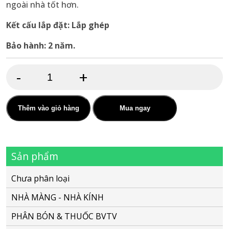
ngoài nhà tốt hơn.
Kết cấu lắp đặt: Lắp ghép
Bảo hành: 2 năm.
-
+
Nhà
kính
2
Thêm vào giỏ hàng
Mua ngay
mái
hở
Sản phẩm
NK-
03
Chưa phân loại
số
NHÀ MÀNG - NHÀ KÍNH
lượng
PHÂN BÓN & THUỐC BVTV