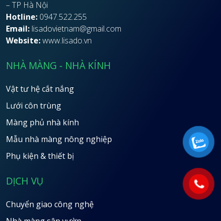
– TP Hà Nội
Hotline:
0947.522.255
Email:
lisadovietnam@gmail.com
Website:
www.lisado.vn
NHÀ MÀNG - NHÀ KÍNH
Vật tư hệ cắt nắng
Lưới côn trùng
Màng phủ nhà kính
Mẫu nhà màng nông nghiệp
Phụ kiện & thiết bị
DỊCH VỤ
Chuyển giao công nghệ