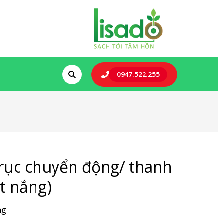
0947.522.255
trục chuyển động/ thanh
ắt nắng)
ng