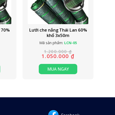
n 70%
Lưới che nắng Thái Lan 60%
khổ 3x50m
Mã sản phẩm:
LCN-05
1.200.000
₫
1.050.000
₫
Giá
Giá
gốc
hiện
là:
tại
MUA NGAY
000 ₫.
1.200.000 ₫.
là:
000 ₫.
1.050.000 ₫.