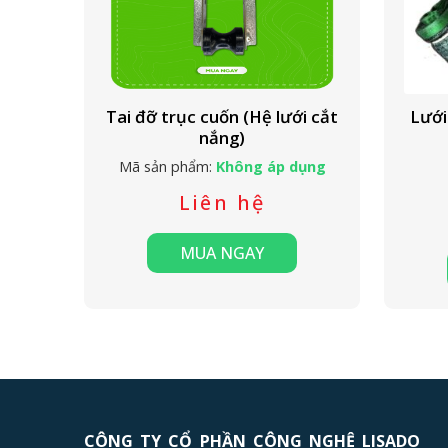
Tai đỡ trục cuốn (Hệ lưới cắt
Lưới
nắng)
Mã sản phẩm:
Không áp dụng
Liên hệ
MUA NGAY
CÔNG TY CỔ PHẦN CÔNG NGHỆ LISADO