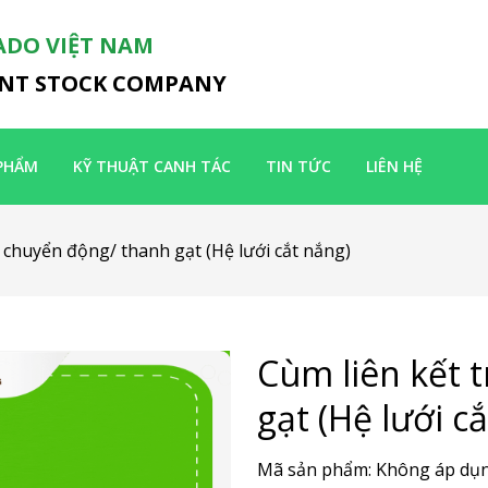
ADO VIỆT NAM
INT STOCK COMPANY
PHẨM
KỸ THUẬT CANH TÁC
TIN TỨC
LIÊN HỆ
c chuyển động/ thanh gạt (Hệ lưới cắt nắng)
Cùm liên kết 
gạt (Hệ lưới c
Mã sản phẩm:
Không áp dụ