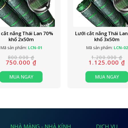
 cắt nắng Thái Lan 70%
Lưới cắt nắng Thái La
khổ 2x50m
khổ 3x50m
Mã sản phẩm:
LCN-01
Mã sản phẩm:
LCN-02
800.000
₫
1.200.000
₫
750.000
₫
1.125.000
₫
Giá
Giá
Giá
Giá
gốc
hiện
gốc
hiện
là:
tại
là:
tại
MUA NGAY
MUA NGAY
800.000 ₫.
là:
1.200.
là:
750.000 ₫.
1.125.
NHÀ MÀNG - NHÀ KÍNH
DỊCH VỤ