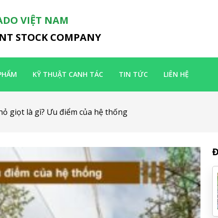
ADO VIỆT NAM
INT STOCK COMPANY
PHẨM
KỸ THUẬT CANH TÁC
TIN TỨC
LIÊN HỆ
ỏ giọt là gì? Ưu điểm của hệ thống
Đ