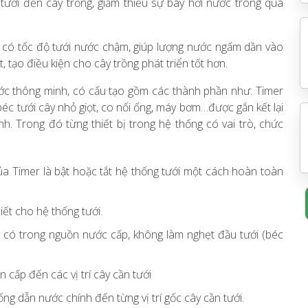
 tưới đến cây trồng, giảm thiểu sự bay hơi nước trong quá
 có tốc độ tưới nước chậm, giúp lượng nước ngấm dần vào
, tạo điều kiện cho cây trồng phát triển tốt hơn.
ớc thông minh, có cấu tạo gồm các thành phần như: Timer
béc tưới cây nhỏ giọt, co nối ống, máy bơm…được gắn kết lại
h. Trong đó từng thiết bị trong hệ thống có vai trò, chức
 Timer là bật hoặc tắt hệ thống tưới một cách hoàn toàn
ết cho hệ thống tưới.
c có trong nguồn nước cấp, không làm nghẹt đầu tưới (béc
cấp đến các vị trí cây cần tưới
g dẫn nước chính đến từng vị trí gốc cây cần tưới.