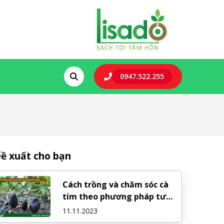
0947.522.255
ề xuất cho bạn
Cách trồng và chăm sóc cà
tím theo phương pháp tưới
nhỏ giọt
11.11.2023