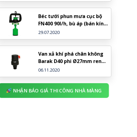
Béc tưới phun mưa cục bộ
FN400 90l/h, bù áp (bán kính
ngắn)
29.07.2020
Van xả khí phá chân không
Barak D40 phi Ø27mm ren
ngoài – NDJ (Israel)
06.11.2020
NHẬN BÁO GIÁ THI CÔNG NHÀ MÀNG