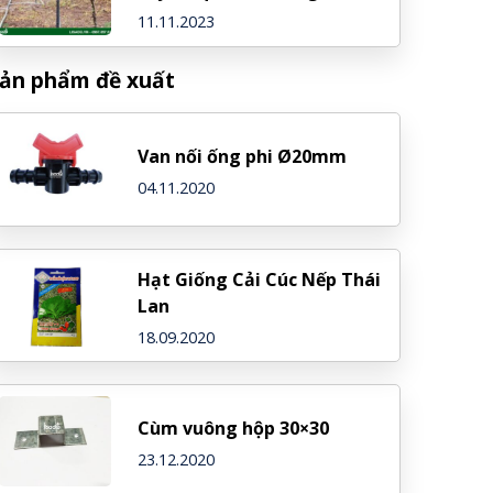
điểm vượt trội
11.11.2023
ản phẩm đề xuất
Van nối ống phi Ø20mm
04.11.2020
Hạt Giống Cải Cúc Nếp Thái
Lan
18.09.2020
Cùm vuông hộp 30×30
23.12.2020