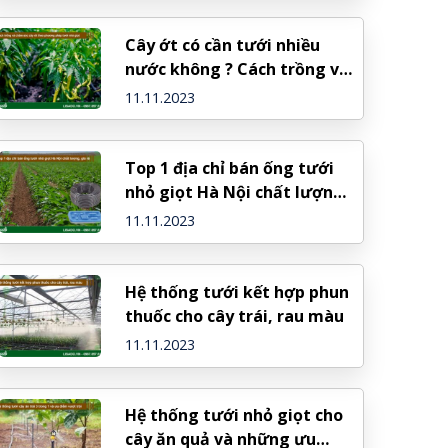
Cây ớt có cần tưới nhiều
nước không ? Cách trồng và
chăm sóc cây ớt tại Lisado
11.11.2023
Top 1 địa chỉ bán ống tưới
nhỏ giọt Hà Nội chất lượng,
giá rẻ
11.11.2023
Hệ thống tưới kết hợp phun
thuốc cho cây trái, rau màu
11.11.2023
Hệ thống tưới nhỏ giọt cho
cây ăn quả và những ưu