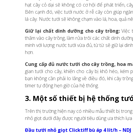
hạt cây cỏ dại sẽ không có cơ hội để phát triển, c
Bên cạnh đó, việc tưới nước ở rễ cây còn giúp ngă
lá cây. Nước tưới sẽ không chạm vào lá, hoa, quả nê
Giữ lại chất dinh dưỡng cho cây trồng:
Việc 
thấm vào cây trồng, làm rửa trôi các chất dinh dưỡn
minh với lượng nước tưới vừa đủ, từ từ sẽ giữ lại di
hơn.
Cung cấp đủ nước tưới cho cây trồng, hoa m
gian tưới cho cây, khiến cho cây bị khô héo, kém ph
bạn không cần phải lo lắng về điều đó, khi cây tr
timer tự động hẹn giờ của hệ thống.
3. Một số thiết bị hệ thống t
Trên thị trường hiện nay có nhiều mẫu thiết bị trong 
nhỏ giọt dưới đây được người tiêu dùng ưa thích lựa
Đầu tưới nhỏ giọt Clicktiff bù áp 4 lít/h – NDJ