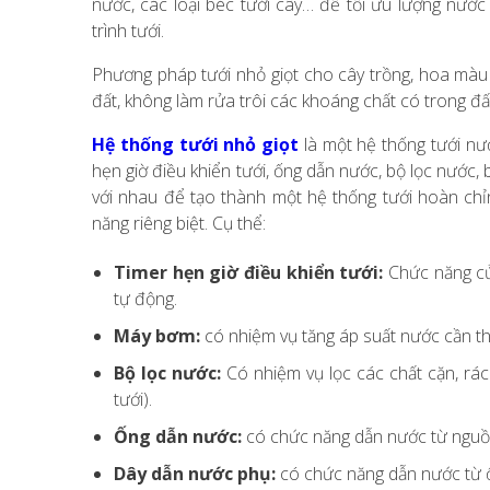
nước, các loại béc tưới cây… để tối ưu lượng nước
trình tưới.
Phương pháp tưới nhỏ giọt cho cây trồng, hoa màu
đất, không làm rửa trôi các khoáng chất có trong đất
Hệ thống tưới nhỏ giọt
là một hệ thống tưới nư
hẹn giờ điều khiển tưới, ống dẫn nước, bộ lọc nước, 
với nhau để tạo thành một hệ thống tưới hoàn chỉn
năng riêng biệt. Cụ thể:
Timer hẹn giờ điều khiển tưới:
Chức năng của
tự động.
Máy bơm:
có nhiệm vụ tăng áp suất nước cần thi
Bộ lọc nước:
Có nhiệm vụ lọc các chất cặn, rá
tưới).
Ống dẫn nước:
có chức năng dẫn nước từ nguồn 
Dây dẫn nước phụ:
có chức năng dẫn nước từ ốn