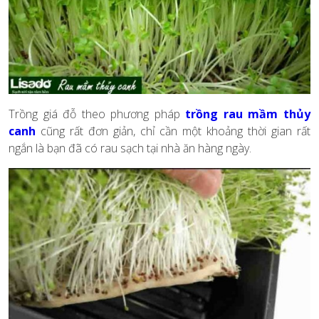
Trồng giá đỗ theo phương pháp
trồng rau mầm thủy
canh
cũng rất đơn giản, chỉ cần một khoảng thời gian rất
ngắn là bạn đã có rau sạch tại nhà ăn hàng ngày.