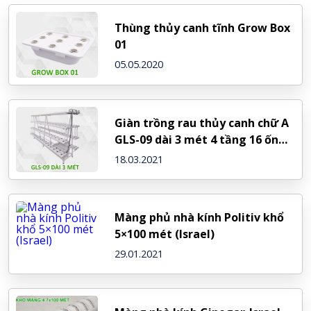
Thùng thủy canh tĩnh Grow Box
01
05.05.2020
Giàn trồng rau thủy canh chữ A
GLS-09 dài 3 mét 4 tầng 16 ống,
264 rọ trồng
18.03.2021
Màng phủ nhà kính Politiv khổ
5×100 mét (Israel)
29.01.2021