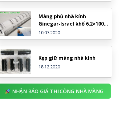
Màng phủ nhà kính
Ginegar-Israel khổ 6.2×100
mét
10.07.2020
Kẹp giữ màng nhà kính
18.12.2020
NHẬN BÁO GIÁ THI CÔNG NHÀ MÀNG