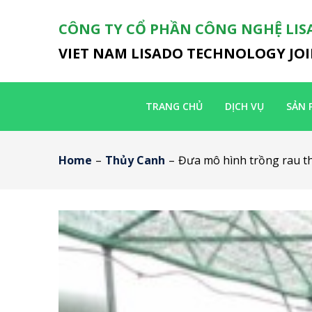
CÔNG TY CỔ PHẦN CÔNG NGHỆ LIS
VIET NAM LISADO TECHNOLOGY JO
TRANG CHỦ
DỊCH VỤ
SẢN 
Home
–
Thủy Canh
–
Đưa mô hình trồng rau th