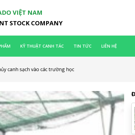
ADO VIỆT NAM
INT STOCK COMPANY
PHẨM
KỸ THUẬT CANH TÁC
TIN TỨC
LIÊN HỆ
ủy canh sạch vào các trường học
Đ