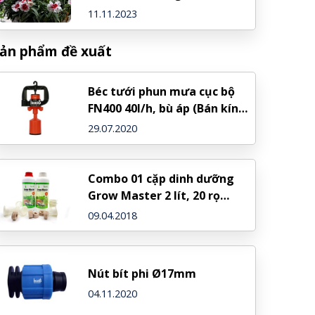
nhiều hoa
11.11.2023
ản phẩm đề xuất
Béc tưới phun mưa cục bộ
FN400 40l/h, bù áp (Bán kính
ngắn)
29.07.2020
Combo 01 cặp dinh dưỡng
Grow Master 2 lít, 20 rọ
nhựa, 20 viên nén xơ dừa
09.04.2018
Nút bít phi Ø17mm
04.11.2020