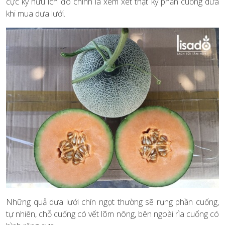
cực kỳ hữu ích đó chính là xem xét thật kỹ phần cuống dưa
khi mua dưa lưới.
Những quả dưa lưới chín ngọt thường sẽ rụng phần cuống,
tự nhiên, chỗ cuống có vết lõm nông, bên ngoài rìa cuống có