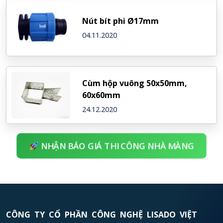
Nút bít phi Ø17mm
04.11.2020
Cùm hộp vuông 50x50mm,
60x60mm
24.12.2020
NHẬN BÁO GIÁ THI CÔNG NHÀ MÀNG
CÔNG TY CỔ PHẦN CÔNG NGHỆ LISADO VIỆT