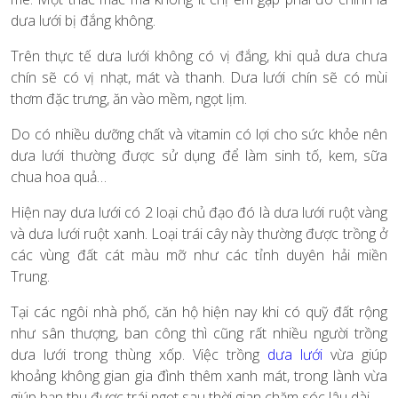
dưa lưới bị đắng không.
Trên thực tế dưa lưới không có vị đắng, khi quả dưa chưa
chín sẽ có vị nhạt, mát và thanh. Dưa lưới chín sẽ có mùi
thơm đặc trưng, ăn vào mềm, ngọt lịm.
Do có nhiều dưỡng chất và vitamin có lợi cho sức khỏe nên
dưa lưới thường được sử dụng để làm sinh tố, kem, sữa
chua hoa quả…
Hiện nay dưa lưới có 2 loại chủ đạo đó là dưa lưới ruột vàng
và dưa lưới ruột xanh. Loại trái cây này thường được trồng ở
các vùng đất cát màu mỡ như các tỉnh duyên hải miền
Trung.
Tại các ngôi nhà phố, căn hộ hiện nay khi có quỹ đất rộng
như sân thượng, ban công thì cũng rất nhiều người trồng
dưa lưới trong thùng xốp. Việc trồng
dưa lưới
vừa giúp
khoảng không gian gia đình thêm xanh mát, trong lành vừa
giúp bạn thu được trái ngọt sau thời gian chăm sóc lâu dài.