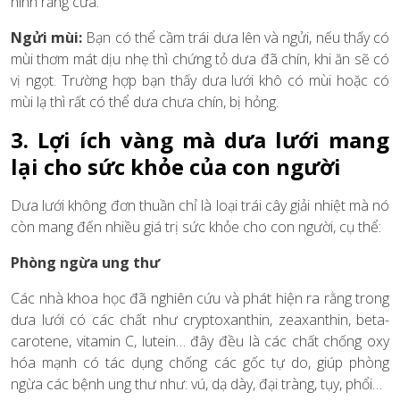
hình răng cưa.
Ngửi mùi:
Bạn có thể cầm trái dưa lên và ngửi, nếu thấy có
mùi thơm mát dịu nhẹ thì chứng tỏ dưa đã chín, khi ăn sẽ có
vị ngọt. Trường hợp bạn thấy dưa lưới khô có mùi hoặc có
mùi lạ thì rất có thể dưa chưa chín, bị hỏng.
3. Lợi ích vàng mà dưa lưới mang
lại cho sức khỏe của con người
Dưa lưới không đơn thuần chỉ là loại trái cây giải nhiệt mà nó
còn mang đến nhiều giá trị sức khỏe cho con người, cụ thể:
Phòng ngừa ung thư
Các nhà khoa học đã nghiên cứu và phát hiện ra rằng trong
dưa lưới có các chất như cryptoxanthin, zeaxanthin, beta-
carotene, vitamin C, lutein… đây đều là các chất chống oxy
hóa mạnh có tác dụng chống các gốc tự do, giúp phòng
ngừa các bệnh ung thư như: vú, dạ dày, đại tràng, tụy, phổi…