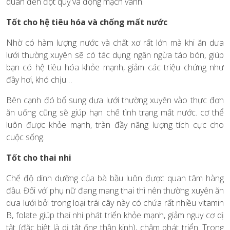
quan đến đột quỵ và động mạch vành.
Tốt cho hệ tiêu hóa và chống mất nước
Nhờ có hàm lượng nước và chất xơ rất lớn mà khi ăn dưa
lưới thường xuyên sẽ có tác dụng ngăn ngừa táo bón, giúp
bạn có hệ tiêu hóa khỏe mạnh, giảm các triệu chứng như
đầy hơi, khó chịu…
Bên cạnh đó bổ sung dưa lưới thường xuyên vào thực đơn
ăn uống cũng sẽ giúp hạn chế tình trạng mất nước. cơ thể
luôn được khỏe mạnh, tràn đầy năng lượng tích cực cho
cuộc sống.
Tốt cho thai nhi
Chế độ dinh dưỡng của bà bầu luôn được quan tâm hàng
đầu. Đối với phụ nữ đang mang thai thì nên thường xuyên ăn
dưa lưới bởi trong loại trái cây này có chứa rất nhiều vitamin
B, folate giúp thai nhi phát triển khỏe mạnh, giảm nguy cơ dị
tật (đặc biệt là dị tật ống thần kinh), chậm phát triển. Trong