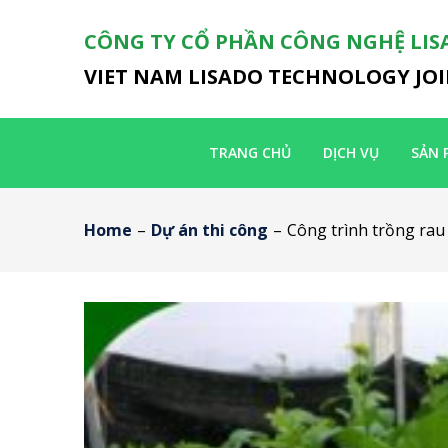
CÔNG TY CỔ PHẦN CÔNG NGHỆ LIS
VIET NAM LISADO TECHNOLOGY JO
TRANG CHỦ
DỊCH VỤ
SẢN 
Home
–
Dự án thi công
–
Công trình trồng rau