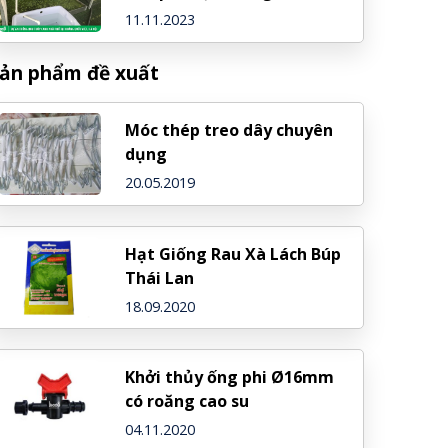
Việt, Hà Nội
11.11.2023
ản phẩm đề xuất
Móc thép treo dây chuyên
dụng
20.05.2019
Hạt Giống Rau Xà Lách Búp
Thái Lan
18.09.2020
Khởi thủy ống phi Ø16mm
có roăng cao su
04.11.2020