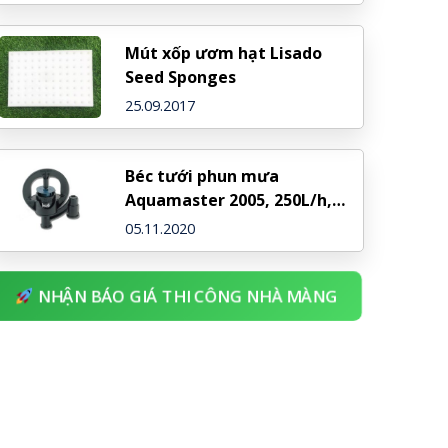
Mút xốp ươm hạt Lisado
Seed Sponges
25.09.2017
Béc tưới phun mưa
Aquamaster 2005, 250L/h,
chân 1/2″ phi 21 ren ngoài –
05.11.2020
NDJ (Israel)
NHẬN BÁO GIÁ THI CÔNG NHÀ MÀNG