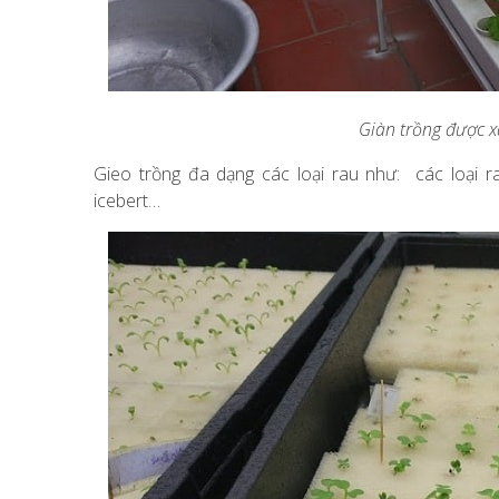
Giàn trồng được x
Gieo trồng đa dạng các loại rau như: các loại ra
icebert…