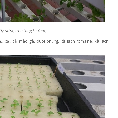
ây dựng trên tầng thượng
u cải, cải mào gà, đuôi phụng, xà lách romaine, xà lách