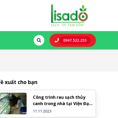
0947.522.255
ề xuất cho bạn
Công trình rau sạch thủy
canh trong nhà tại Viện Đại
Học Mở Hà Nội
11.11.2023