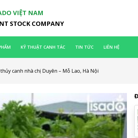
ADO VIỆT NAM
INT STOCK COMPANY
PHẨM
KỸ THUẬT CANH TÁC
TIN TỨC
LIÊN HỆ
 thủy canh nhà chị Duyên – Mỗ Lao, Hà Nội
Đ