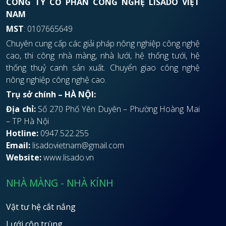
CÔNG TY CỔ PHẦN CÔNG NGHỆ LISADO VIỆT
NAM
MST
: 0107665649
Chuyên cung cấp các giải pháp nông nghiệp công nghệ
cao, thi công nhà màng, nhà lưới, hệ thống tưới, hệ
thống thuỷ canh sản xuất. Chuyển giao công nghệ
nông nghiệp công nghệ cao.
Trụ sở chính – HÀ NỘI:
Địa chỉ:
Số 270 Phố Yên Duyên – Phường Hoàng Mai
– TP Hà Nội
Hotline:
0947.522.255
Email:
lisadovietnam@gmail.com
Website:
www.lisado.vn
NHÀ MÀNG - NHÀ KÍNH
Vật tư hệ cắt nắng
Lưới côn trùng