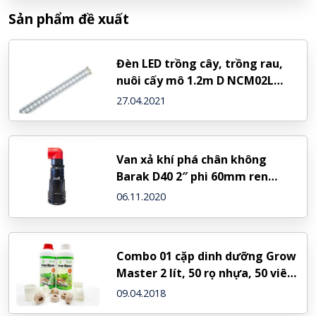
Sản phẩm đề xuất
Đèn LED trồng cây, trồng rau,
nuôi cấy mô 1.2m D NCM02L
60/10W (Rạng Đông)
27.04.2021
Van xả khí phá chân không
Barak D40 2″ phi 60mm ren
trong – NDJ (Israel)
06.11.2020
Combo 01 cặp dinh dưỡng Grow
Master 2 lít, 50 rọ nhựa, 50 viên
nén xơ dừa
09.04.2018