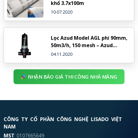
khổ 3.7x100m
10.07.2020
Lọc Azud Model AGL phi 90mm,
50m3/h, 150 mesh – Azud
(Spain)
04.11.2020
NHẬN BÁO GIÁ THI CÔNG NHÀ MÀNG
CÔNG TY CỔ PHẦN CÔNG NGHỆ LISADO VIỆT
NAM
MST
: 0107665649