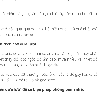
hời điểm nắng to, tấn công cả khi cây còn non cho tới khi
thể khó đậu quả, quả non có thể thiếu nước mà quả nhỏ, khô
thu hoạch của vườn dưa.
n trên cây dưa lưới
octonia solani, Fusarium solani, mà các loại nấm này phát
 tiết thay đổi đột ngột, độ ẩm cao, mưa nhiều và nhiệt độ
 nhanh qua gió, nguồn nước hoặc đất.
p vào các vết thương hoặc lỗ khí của lá để gây hại, kể cả
thì nấm có thể tồn tại và gây bệnh.
n dưa lưới để có biện pháp phòng bệnh nhé: