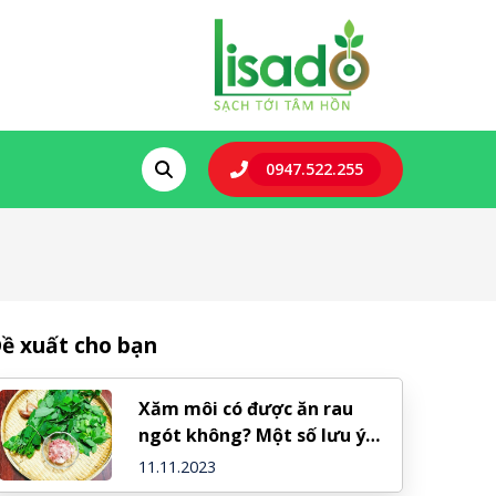
0947.522.255
ề xuất cho bạn
Xăm môi có được ăn rau
ngót không? Một số lưu ý
bạn cần biết
11.11.2023