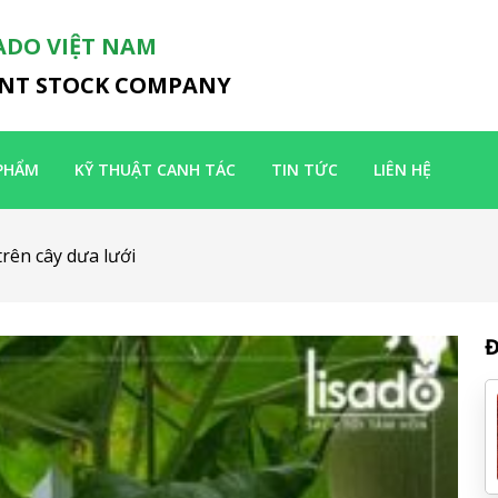
ADO VIỆT NAM
INT STOCK COMPANY
PHẨM
KỸ THUẬT CANH TÁC
TIN TỨC
LIÊN HỆ
rên cây dưa lưới
Đ