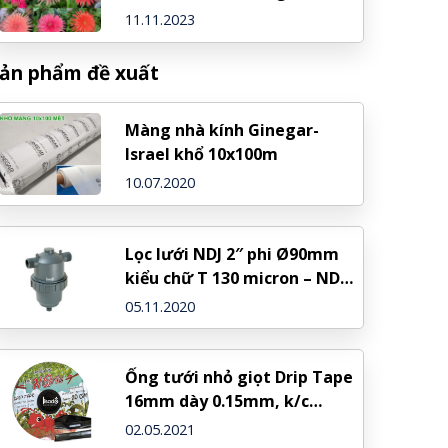
ở đâu?
11.11.2023
ản phẩm đề xuất
Màng nhà kính Ginegar-
Israel khổ 10x100m
10.07.2020
Lọc lưới NDJ 2″ phi Ø90mm
kiểu chữ T 130 micron – NDJ
(Israel)
05.11.2020
Ống tưới nhỏ giọt Drip Tape
16mm dày 0.15mm, k/c
20cm, cuộn 800 mét
02.05.2021