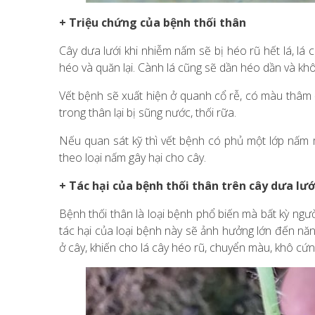
+ Triệu chứng của bệnh thối thân
Cây dưa lưới khi nhiễm nấm sẽ bị héo rũ hết lá, l
héo và quăn lại. Cành lá cũng sẽ dần héo dần và khô
Vết bệnh sẽ xuất hiện ở quanh cổ rễ, có màu thâm đe
trong thân lại bị sũng nước, thối rữa.
Nếu quan sát kỹ thì vết bệnh có phủ một lớp nấm 
theo loại nấm gây hại cho cây.
+ Tác hại của bệnh thối thân trên cây dưa lướ
Bệnh thối thân là loại bệnh phổ biến mà bất kỳ ngườ
tác hại của loại bệnh này sẽ ảnh hưởng lớn đến năn
ở cây, khiến cho lá cây héo rũ, chuyển màu, khô cứn