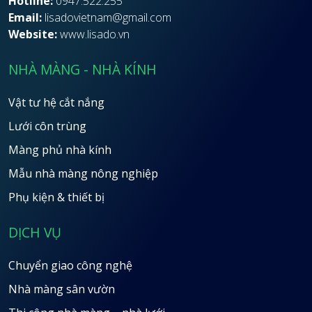
Hotline:
0947.522.255
Email:
lisadovietnam@gmail.com
Website:
www.lisado.vn
NHÀ MÀNG - NHÀ KÍNH
Vật tư hệ cắt nắng
Lưới côn trùng
Màng phủ nhà kính
Mẫu nhà màng nông nghiệp
Phụ kiện & thiết bị
DỊCH VỤ
Chuyển giao công nghệ
Nhà màng sân vườn